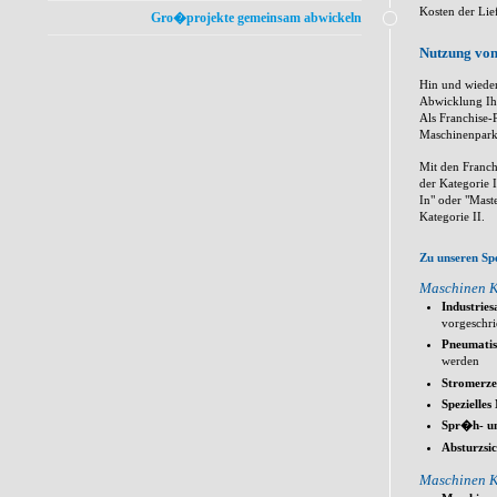
Kosten der Lie
Gro�projekte gemeinsam abwickeln
Nutzung von
Hin und wieder
Abwicklung Ih
Als Franchise-
Maschinenpark
Mit den Franch
der Kategorie 
In" oder "Mast
Kategorie II.
Zu unseren Sp
Maschinen K
Industrie
vorgeschr
Pneumatis
werden
Stromerze
Spezielles
Spr�h- u
Absturzsi
Maschinen K