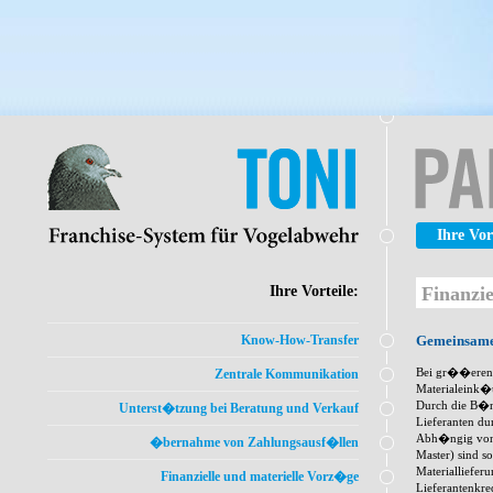
Ihre Vor
Finanzi
Ihre Vorteile:
Gemeinsame
Know-How-Transfer
Bei gr��eren
Zentrale Kommunikation
Materialeink�
Durch die B�nd
Unterst�tzung bei Beratung und Verkauf
Lieferanten du
Abh�ngig von I
�bernahme von Zahlungsausf�llen
Master) sind s
Materialliefe
Finanzielle und materielle Vorz�ge
Lieferantenkre