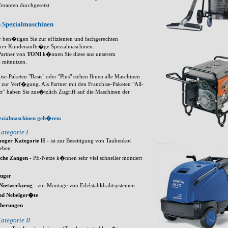
feranten durchgesetzt.
 Spezialmaschinen
 ben�tigen Sie zur effizienten und fachgerechten
rer Kundenauftr�ge Spezialmaschinen.
Partner von
TONI
k�nnen Sie diese aus unserem
 mitnutzen.
ise-Paketen "Basis" oder "Plus" stehen Ihnen alle Maschinen
I zur Verf�gung. Als Partner mit den Franchise-Paketen "All-
er" haben Sie zus�tzlich Zugriff auf die Maschinen der
ezialmaschinen geh�ren:
ategorie I
sauger Kategorie H
- ist zur Beseitigung von Taubenkot
ieben
che Zangen
- PE-Netze k�nnen sehr viel schneller montiert
uger
 Nietwerkzeug
- zur Montage von Edelstahldrahtsystemen
nd Nebelger�te
cherungen
ategorie II