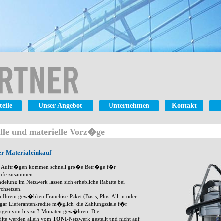
teile
Unser Angebot
Unternehmen
Kontakt
elle und materielle Vorz�ge
r Materialeinkauf
 Auftr�gen kommen schnell gro�e Betr�ge f�r
ufe zusammen.
elung im Netzwerk lassen sich erhebliche Rabatte bei
rchsetzen.
hrem gew�hlten Franchise-Paket (Basis, Plus, All-in oder
ogar Lieferantenkredite m�glich, die Zahlungsziele f�r
rungen von bis zu 3 Monaten gew�hren. Die
dite werden allein vom
TONI
-Netzwerk gestellt und nicht auf